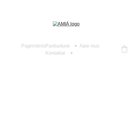
Pagrindinis
Parduotuvė
Apie mus
Kontaktai