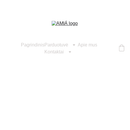
Pagrindinis
Parduotuvė
Apie mus
Kontaktai